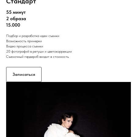
Стандарт
55 минут
2 образа
15.000
Подбор и разработка идеи съемки
Возможность примерки
Видео процесса съемки
20 фотографий в ретуши и цветокоррекции
Съемочный гардероб входит в стоимость
Записаться